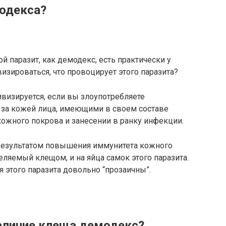
одекса?
й паразит, как демодекс, есть практически у
визироваться, что провоцирует этого паразита?
ивизируется, если вы злоупотребляете
 за кожей лица, имеющими в своем составе
кожного покрова и занесении в ранку инфекции.
результатом повышения иммунитета кожного
еляемый клещом, и на яйца самок этого паразита.
 этого паразита довольно “прозаичны”.
наличие клеща демодекс?