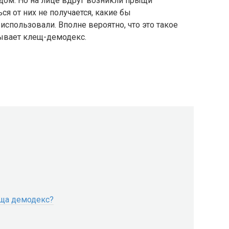
ом. Но на лице вдруг возникли прыщи
я от них не получается, какие бы
спользовали. Вполне вероятно, что это такое
зывает клещ-демодекс.
еща демодекс?