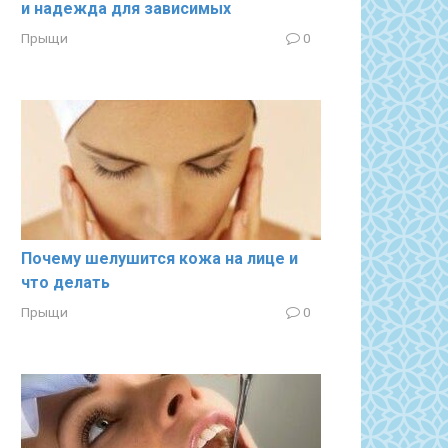
и надежда для зависимых
Прыщи
0
Почему шелушится кожа на лице и
что делать
Прыщи
0