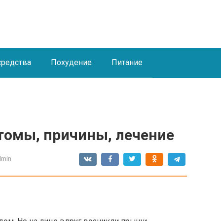
средства
Похудение
Питание
омы, причины, лечение
dmin