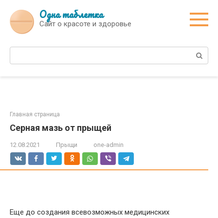
Перейти
Одна таблетка
к
Сайт о красоте и здоровье
контенту
Поиск:
Главная страница
Серная мазь от прыщей
12.08.2021
Прыщи
one-admin
Еще до создания всевозможных медицинских