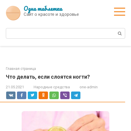
Перейти
Одна таблетка
к
Сайт о красоте и здоровье
контенту
Поиск:
Главная страница
Что делать, если слоятся ногти?
21.05.2021
Народные средства
one-admin