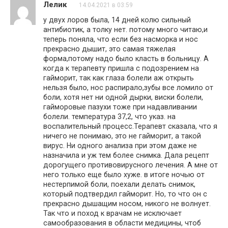
Лелик
14.04.2021 в 03:59
у двух лоров была, 14 дней колю сильный
антибиотик, а толку нет. потому много читаю,и
теперь поняла, что если без насморка и нос
прекрасно дышит, это самая тяжелая
форма,потому надо было класть в больницу. А
когда к терапевту пришла с подозрением на
гайморит, так как глаза болели аж открыть
нельзя было, нос распирало,зубы все ломило от
боли, хотя нет ни одной дырки, виски болели,
гайморовые пазухи тоже при надавливании
болели. температура 37,2, что указ. на
воспалительный процесс.Терапевт сказала, что я
ничего не понимаю, это не гайморит, а такой
вирус. Ни одного анализа при этом даже не
назначила и уж тем более снимка. Дала рецепт
дорогущего противовирусного лечения. А мне от
него только еще было хуже. в итоге ночью от
нестерпимой боли, поехали делать снимок,
который подтвердил гайморит. Но, то что он с
прекрасно дышащим носом, никого не волнует.
Так что и поход к врачам не исключает
самообразования в области медицины, чтоб