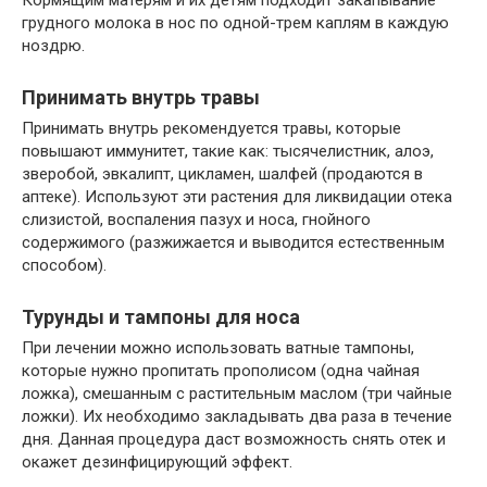
Кормящим матерям и их детям подходит закапывание
грудного молока в нос по одной-трем каплям в каждую
ноздрю.
Принимать внутрь травы
Принимать внутрь рекомендуется травы, которые
повышают иммунитет, такие как: тысячелистник, алоэ,
зверобой, эвкалипт, цикламен, шалфей (продаются в
аптеке). Используют эти растения для ликвидации отека
слизистой, воспаления пазух и носа, гнойного
содержимого (разжижается и выводится естественным
способом).
Турунды и тампоны для носа
При лечении можно использовать ватные тампоны,
которые нужно пропитать прополисом (одна чайная
ложка), смешанным с растительным маслом (три чайные
ложки). Их необходимо закладывать два раза в течение
дня. Данная процедура даст возможность снять отек и
окажет дезинфицирующий эффект.