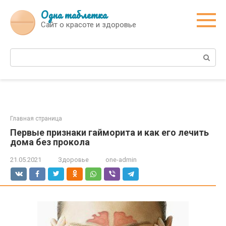
Перейти
Одна таблетка
к
Сайт о красоте и здоровье
контенту
Поиск:
Главная страница
Первые признаки гайморита и как его лечить
дома без прокола
21.05.2021
Здоровье
one-admin