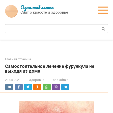
Перейти
Одна таблетка
к
Сайт о красоте и здоровье
контенту
Поиск:
Главная страница
Самостоятельное лечение фурункула не
выходя из дома
21.05.2021
Здоровье
one-admin